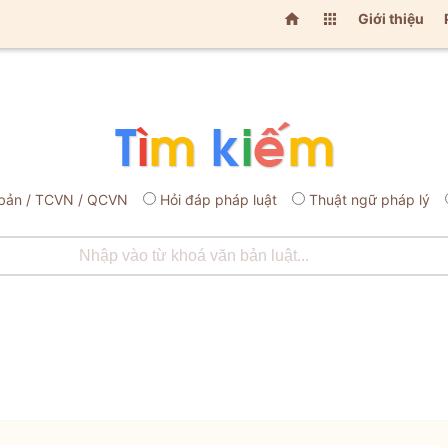


Giới thiệu
bản / TCVN / QCVN
Hỏi đáp pháp luật
Thuật ngữ pháp lý