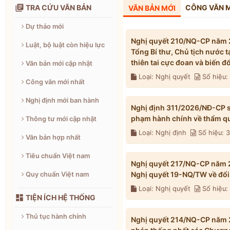

TRA CỨU VĂN BẢN
CÔNG VĂN 
VĂN BẢN MỚI
Dự thảo mới
Nghị quyết 210/NQ-CP năm 2
Luật, bộ luật còn hiệu lực
Tổng Bí thư, Chủ tịch nước 
thiên tai cực đoan và biến 
Văn bản mới cập nhật
Loại: Nghị quyết
Số hiệu
Công văn mới nhất
Nghị định mới ban hành
Nghị định 311/2026/NĐ-CP s
phạm hành chính về thẩm qu
Thông tư mới cập nhật
Loại: Nghị định
Số hiệu: 
Văn bản hợp nhất
Tiêu chuẩn Việt nam
Nghị quyết 217/NQ-CP năm 2
Nghị quyết 19-NQ/TW về đổi 
Quy chuẩn Việt nam
Loại: Nghị quyết
Số hiệu

TIỆN ÍCH HỆ THỐNG
Thủ tục hành chính
Nghị quyết 214/NQ-CP năm 2