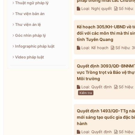
pháp thống nhất các Chương
Thuật ngữ pháp lý
Loại: Nghị quyết
Số hiệu
Thư viện bản án
Thư viện án lệ
Kế hoạch 305/KH-UBND về tổ 
đối với các môn thi mà thí s
Góc nhìn pháp lý
tỉnh Tuyên Quang
Infographic pháp luật
Loại: Kế hoạch
Số hiệu: 
Video pháp luật
Quyết định 3093/QĐ-BNNMT n
vực Trồng trọt và Bảo vệ th
Môi trường
Loại: Quyết định
Số hiệu
Kiểm tra
Quyết định 1493/QĐ-TTg năm
mới sáng tạo quốc gia đặc b
hành
Loại: Quyết định
Số hiệu: