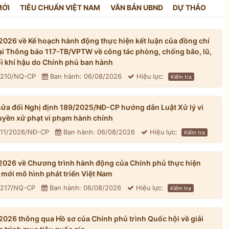
MỚI
TIÊU CHUẨN VIỆT NAM
VĂN BẢN UBND
DỰ THẢO
026 về Kế hoạch hành động thực hiện kết luận của đồng chí
tại Thông báo 117-TB/VPTW về công tác phòng, chống bão, lũ,
đổi khí hậu do Chính phủ ban hành
: 210/NQ-CP
Ban hành: 06/08/2026
Hiệu lực:
Kiểm tra
ửa đổi Nghị định 189/2025/NĐ-CP hướng dẫn Luật Xử lý vi
yền xử phạt vi phạm hành chính
311/2026/NĐ-CP
Ban hành: 06/08/2026
Hiệu lực:
Kiểm tra
026 về Chương trình hành động của Chính phủ thực hiện
mới mô hình phát triển Việt Nam
: 217/NQ-CP
Ban hành: 06/08/2026
Hiệu lực:
Kiểm tra
026 thông qua Hồ sơ của Chính phủ trình Quốc hội về giải