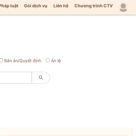
Pháp luật
Gói dịch vụ
Liên hệ
Chương trình CTV
Bản án/Quyết định
Án lệ
