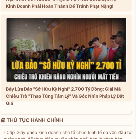
Kinh Doanh Phải Hoàn Thành Để Tránh Phạt Nặng!
Bẫy Lừa Đảo "Sở Hữu Kỳ Nghỉ" 2.700 Tỷ Đồng: Giải Mã
Chiêu Trò "Thao Túng Tâm Lý" Và Góc Nhìn Pháp Lý Đắt
Giá
THỦ TỤC HÀNH CHÍNH
Cấp Giấy phép kinh doanh cho tổ chức kinh tế có vốn đầu tư
nước ngoài để thực hiện quyền phân phối bán lẻ hàng hóa