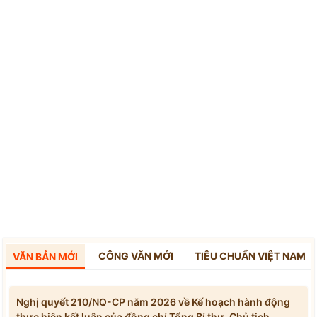
CÔNG VĂN MỚI
TIÊU CHUẨN VIỆT NAM
VĂN BẢN MỚI
Nghị quyết 210/NQ-CP năm 2026 về Kế hoạch hành động
thực hiện kết luận của đồng chí Tổng Bí thư, Chủ tịch