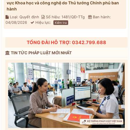
vực Khoa học và công nghệ do Thủ tướng Chính phủ ban
hành
Loại: Quyết định
Số hiệu: 1481/QĐ-TTg
Ban hành:
04/08/2026
Hiệu lực:
Kiểm tra
TỔNG ĐÀI HỖ TRỢ: 0342.799.688
TIN TỨC PHÁP LUẬT MỚI NHẤT