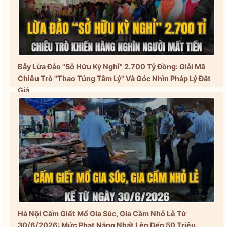
Bẫy Lừa Đảo "Sở Hữu Kỳ Nghỉ" 2.700 Tỷ Đồng: Giải Mã
Chiêu Trò "Thao Túng Tâm Lý" Và Góc Nhìn Pháp Lý Đắt
Giá
Hà Nội Cấm Giết Mổ Gia Súc, Gia Cầm Nhỏ Lẻ Từ
30/6/2026: Mức Phạt Nặng Nhất Lên Đến 50 Triệu