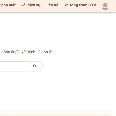
Pháp luật
Gói dịch vụ
Liên hệ
Chương trình CTV
Bản án/Quyết định
Án lệ
