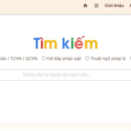


Giới thiệu
bản / TCVN / QCVN
Hỏi đáp pháp luật
Thuật ngữ pháp lý