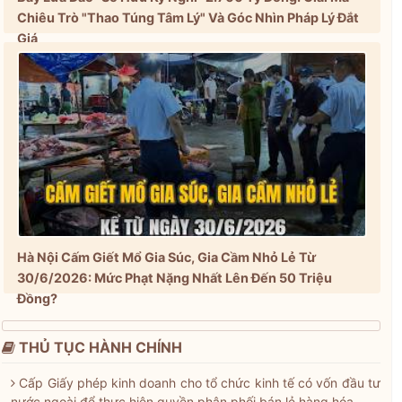
Chiêu Trò "Thao Túng Tâm Lý" Và Góc Nhìn Pháp Lý Đắt
Giá
Hà Nội Cấm Giết Mổ Gia Súc, Gia Cầm Nhỏ Lẻ Từ
30/6/2026: Mức Phạt Nặng Nhất Lên Đến 50 Triệu
Đồng?
THỦ TỤC HÀNH CHÍNH
Cấp Giấy phép kinh doanh cho tổ chức kinh tế có vốn đầu tư
nước ngoài để thực hiện quyền phân phối bán lẻ hàng hóa