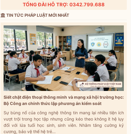
TỔNG ĐÀI HỖ TRỢ: 0342.799.688
TIN TỨC PHÁP LUẬT MỚI NHẤT
Siết chặt điện thoại thông minh và mạng xã hội trường học:
Bộ Công an chính thức lập phương án kiểm soát
Sự bùng nổ của công nghệ thông tin mang lại nhiều tiện ích
vượt trội trong học tập nhưng cũng kéo theo không ít hệ lụy
đối với lứa tuổi học sinh, sinh viên. Nhằm tăng cường kỷ
cương, bảo vệ thế hệ trẻ...