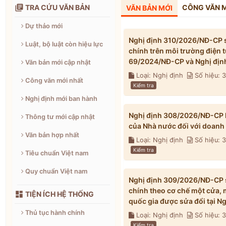

TRA CỨU VĂN BẢN
CÔNG VĂN 
VĂN BẢN MỚI
Dự thảo mới
Nghị định 310/2026/NĐ-CP s
Luật, bộ luật còn hiệu lực
chính trên môi trường điện 
69/2024/NĐ-CP và Nghị địn
Văn bản mới cập nhật
Loại: Nghị định
Số hiệu: 
Công văn mới nhất
Kiểm tra
Nghị định mới ban hành
Nghị định 308/2026/NĐ-CP h
Thông tư mới cập nhật
của Nhà nước đối với doanh
Văn bản hợp nhất
Loại: Nghị định
Số hiệu:
Kiểm tra
Tiêu chuẩn Việt nam
Quy chuẩn Việt nam
Nghị định 309/2026/NĐ-CP s
chính theo cơ chế một cửa, 

TIỆN ÍCH HỆ THỐNG
quốc gia được sửa đổi tại 
Thủ tục hành chính
Loại: Nghị định
Số hiệu:
Kiểm tra