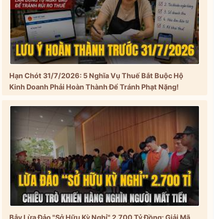
Hạn Chót 31/7/2026: 5 Nghĩa Vụ Thuế Bắt Buộc Hộ
Kinh Doanh Phải Hoàn Thành Để Tránh Phạt Nặng!
Bẫy Lừa Đảo "Sở Hữu Kỳ Nghỉ" 2.700 Tỷ Đồng: Giải Mã