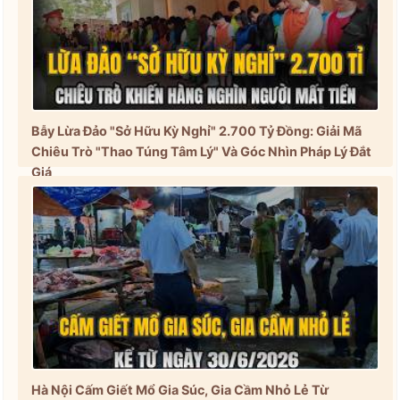
Bẫy Lừa Đảo "Sở Hữu Kỳ Nghỉ" 2.700 Tỷ Đồng: Giải Mã
Chiêu Trò "Thao Túng Tâm Lý" Và Góc Nhìn Pháp Lý Đắt
Giá
Hà Nội Cấm Giết Mổ Gia Súc, Gia Cầm Nhỏ Lẻ Từ