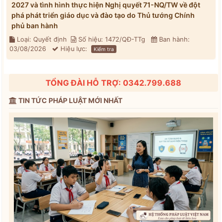
2027 và tình hình thực hiện Nghị quyết 71-NQ/TW về đột
phá phát triển giáo dục và đào tạo do Thủ tướng Chính
phủ ban hành
Loại: Quyết định
Số hiệu: 1472/QĐ-TTg
Ban hành:
03/08/2026
Hiệu lực:
Kiểm tra
TỔNG ĐÀI HỖ TRỢ: 0342.799.688
TIN TỨC PHÁP LUẬT MỚI NHẤT