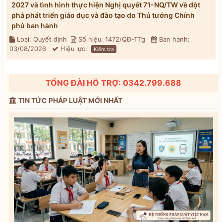
2027 và tình hình thực hiện Nghị quyết 71-NQ/TW về đột
phá phát triển giáo dục và đào tạo do Thủ tướng Chính
phủ ban hành
Loại: Quyết định
Số hiệu: 1472/QĐ-TTg
Ban hành:
03/08/2026
Hiệu lực:
Kiểm tra
TỔNG ĐÀI HỖ TRỢ: 0342.799.688
TIN TỨC PHÁP LUẬT MỚI NHẤT