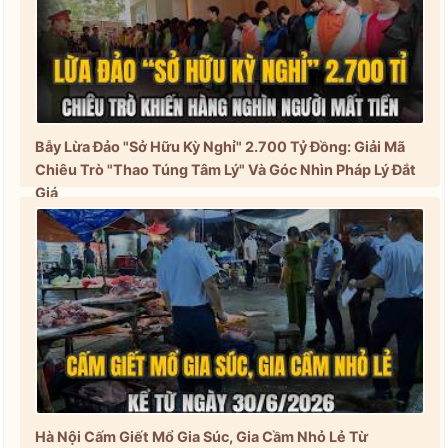
Bẫy Lừa Đảo "Sở Hữu Kỳ Nghỉ" 2.700 Tỷ Đồng: Giải Mã
Chiêu Trò "Thao Túng Tâm Lý" Và Góc Nhìn Pháp Lý Đắt
Giá
Hà Nội Cấm Giết Mổ Gia Súc, Gia Cầm Nhỏ Lẻ Từ