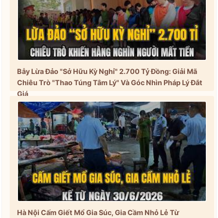
Bẫy Lừa Đảo "Sở Hữu Kỳ Nghỉ" 2.700 Tỷ Đồng: Giải Mã
Chiêu Trò "Thao Túng Tâm Lý" Và Góc Nhìn Pháp Lý Đắt
Giá
Hà Nội Cấm Giết Mổ Gia Súc, Gia Cầm Nhỏ Lẻ Từ