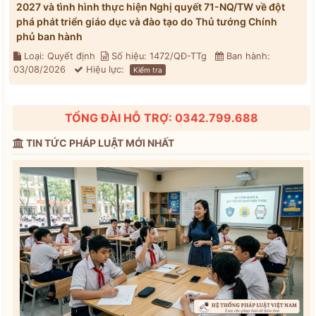
2027 và tình hình thực hiện Nghị quyết 71-NQ/TW về đột
phá phát triển giáo dục và đào tạo do Thủ tướng Chính
phủ ban hành
Loại: Quyết định
Số hiệu: 1472/QĐ-TTg
Ban hành:
03/08/2026
Hiệu lực:
Kiểm tra
TỔNG ĐÀI HỖ TRỢ: 0342.799.688
TIN TỨC PHÁP LUẬT MỚI NHẤT