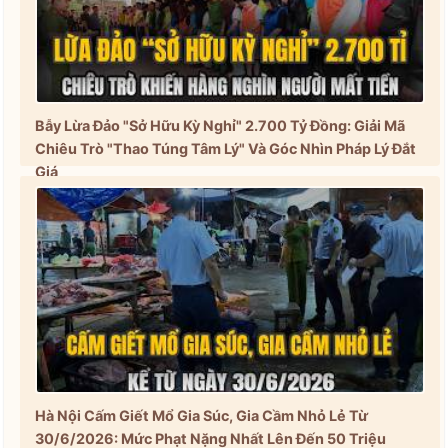
Bẫy Lừa Đảo "Sở Hữu Kỳ Nghỉ" 2.700 Tỷ Đồng: Giải Mã
Chiêu Trò "Thao Túng Tâm Lý" Và Góc Nhìn Pháp Lý Đắt
Giá
Hà Nội Cấm Giết Mổ Gia Súc, Gia Cầm Nhỏ Lẻ Từ
30/6/2026: Mức Phạt Nặng Nhất Lên Đến 50 Triệu