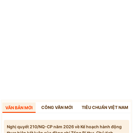
CÔNG VĂN MỚI
TIÊU CHUẨN VIỆT NAM
VĂN BẢN MỚI
Nghị quyết 210/NQ-CP năm 2026 về Kế hoạch hành động
thực hiện kết luận của đồng chí Tổng Bí thư, Chủ tịch