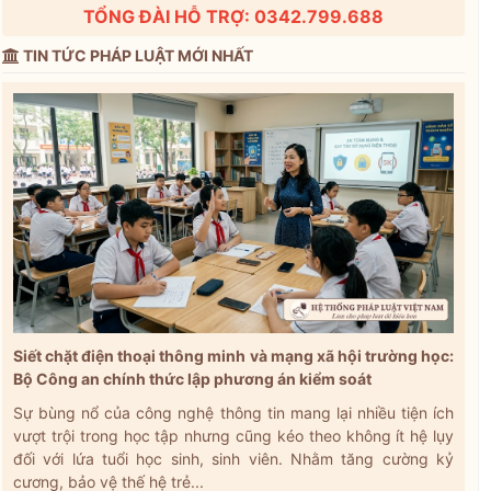
TỔNG ĐÀI HỖ TRỢ: 0342.799.688
TIN TỨC PHÁP LUẬT MỚI NHẤT
Siết chặt điện thoại thông minh và mạng xã hội trường học:
Bộ Công an chính thức lập phương án kiểm soát
Sự bùng nổ của công nghệ thông tin mang lại nhiều tiện ích
vượt trội trong học tập nhưng cũng kéo theo không ít hệ lụy
đối với lứa tuổi học sinh, sinh viên. Nhằm tăng cường kỷ
cương, bảo vệ thế hệ trẻ...