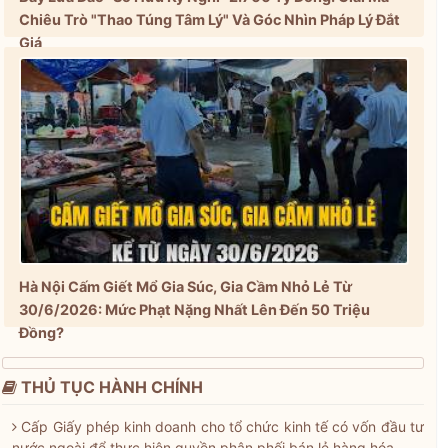
Chiêu Trò "Thao Túng Tâm Lý" Và Góc Nhìn Pháp Lý Đắt
Giá
Hà Nội Cấm Giết Mổ Gia Súc, Gia Cầm Nhỏ Lẻ Từ
30/6/2026: Mức Phạt Nặng Nhất Lên Đến 50 Triệu
Đồng?
THỦ TỤC HÀNH CHÍNH
Cấp Giấy phép kinh doanh cho tổ chức kinh tế có vốn đầu tư
nước ngoài để thực hiện quyền phân phối bán lẻ hàng hóa