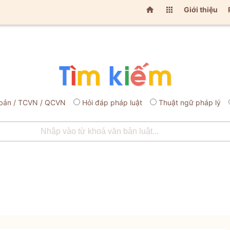


Giới thiệu
bản / TCVN / QCVN
Hỏi đáp pháp luật
Thuật ngữ pháp lý