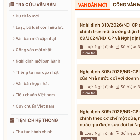

TRA CỨU VĂN BẢN
CÔNG VĂN 
VĂN BẢN MỚI
Dự thảo mới
Nghị định 310/2026/NĐ-CP s
Luật, bộ luật còn hiệu lực
chính trên môi trường điện 
69/2024/NĐ-CP và Nghị địn
Văn bản mới cập nhật
Loại: Nghị định
Số hiệu: 
Công văn mới nhất
Kiểm tra
Nghị định mới ban hành
Nghị định 308/2026/NĐ-CP h
Thông tư mới cập nhật
của Nhà nước đối với doanh
Văn bản hợp nhất
Loại: Nghị định
Số hiệu:
Kiểm tra
Tiêu chuẩn Việt nam
Quy chuẩn Việt nam
Nghị định 309/2026/NĐ-CP s
chính theo cơ chế một cửa, 

TIỆN ÍCH HỆ THỐNG
quốc gia được sửa đổi tại 
Thủ tục hành chính
Loại: Nghị định
Số hiệu:
Kiểm tra