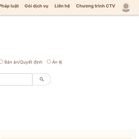
Pháp luật
Gói dịch vụ
Liên hệ
Chương trình CTV
Bản án/Quyết định
Án lệ
