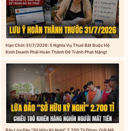
Hạn Chót 31/7/2026: 5 Nghĩa Vụ Thuế Bắt Buộc Hộ
Kinh Doanh Phải Hoàn Thành Để Tránh Phạt Nặng!
Bẫy Lừa Đảo "Sở Hữu Kỳ Nghỉ" 2.700 Tỷ Đồng: Giải Mã