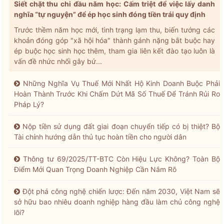
Siết chặt thu chi đầu năm học: Cấm triệt để việc lấy danh
nghĩa “tự nguyện” để ép học sinh đóng tiền trái quy định
Trước thềm năm học mới, tình trạng lạm thu, biến tướng các
khoản đóng góp "xã hội hóa" thành gánh nặng bắt buộc hay
ép buộc học sinh học thêm, tham gia liên kết đào tạo luôn là
vấn đề nhức nhối gây bứ...
Những Nghĩa Vụ Thuế Mới Nhất Hộ Kinh Doanh Buộc Phải
Hoàn Thành Trước Khi Chấm Dứt Mã Số Thuế Để Tránh Rủi Ro
Pháp Lý?
Nộp tiền sử dụng đất giai đoạn chuyển tiếp có bị thiệt? Bộ
Tài chính hướng dẫn thủ tục hoàn tiền cho người dân
Thông tư 69/2025/TT-BTC Còn Hiệu Lực Không? Toàn Bộ
Điểm Mới Quan Trọng Doanh Nghiệp Cần Nắm Rõ
Đột phá công nghệ chiến lược: Đến năm 2030, Việt Nam sẽ
sở hữu bao nhiêu doanh nghiệp hàng đầu làm chủ công nghệ
lõi?