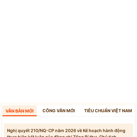
CÔNG VĂN MỚI
TIÊU CHUẨN VIỆT NAM
VĂN BẢN MỚI
Nghị quyết 210/NQ-CP năm 2026 về Kế hoạch hành động
thực hiện kết luận của đồng chí Tổng Bí thư, Chủ tịch