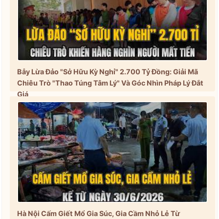
Bẫy Lừa Đảo "Sở Hữu Kỳ Nghỉ" 2.700 Tỷ Đồng: Giải Mã
Chiêu Trò "Thao Túng Tâm Lý" Và Góc Nhìn Pháp Lý Đắt
Giá
Hà Nội Cấm Giết Mổ Gia Súc, Gia Cầm Nhỏ Lẻ Từ