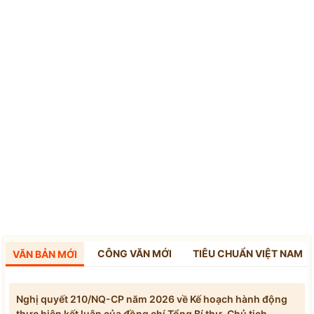
CÔNG VĂN MỚI
TIÊU CHUẨN VIỆT NAM
VĂN BẢN MỚI
Nghị quyết 210/NQ-CP năm 2026 về Kế hoạch hành động
thực hiện kết luận của đồng chí Tổng Bí thư, Chủ tịch