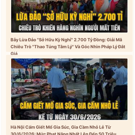
Bẫy Lừa Đảo "Sở Hữu Kỳ Nghỉ" 2.700 Tỷ Đồng: Giải Mã
Chiêu Trò "Thao Túng Tâm Lý" Và Góc Nhìn Pháp Lý Đắt
Giá
Hà Nội Cấm Giết Mổ Gia Súc, Gia Cầm Nhỏ Lẻ Từ
30/6/2026: Mức Phạt Nặng Nhất Lên Đến 50 Triệu