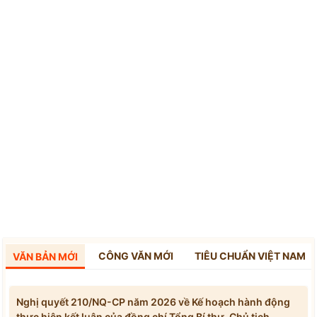
CÔNG VĂN MỚI
TIÊU CHUẨN VIỆT NAM
VĂN BẢN MỚI
Nghị quyết 210/NQ-CP năm 2026 về Kế hoạch hành động
thực hiện kết luận của đồng chí Tổng Bí thư, Chủ tịch