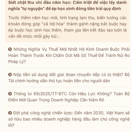
Siết chặt thu chi đầu năm học: Cấm triệt để việc lấy danh
nghĩa “tự nguyện” để ép học sinh đóng tiền trái quy định
Trước thềm năm học mới, tình trạng lạm thu, biến tướng các
khoản đóng góp "xã hội hóa" thành gánh nặng bắt buộc hay
ép buộc học sinh học thêm, tham gia liên kết đào tạo luôn là
vấn đề nhức nhối gây bứ...
Những Nghĩa Vụ Thuế Mới Nhất Hộ Kinh Doanh Buộc Phải
Hoàn Thành Trước Khi Chấm Dứt Mã Số Thuế Để Tránh Rủi Ro
Pháp Lý?
Nộp tiền sử dụng đất giai đoạn chuyển tiếp có bị thiệt? Bộ
Tài chính hướng dẫn thủ tục hoàn tiền cho người dân
Thông tư 69/2025/TT-BTC Còn Hiệu Lực Không? Toàn Bộ
Điểm Mới Quan Trọng Doanh Nghiệp Cần Nắm Rõ
Đột phá công nghệ chiến lược: Đến năm 2030, Việt Nam sẽ
sở hữu bao nhiêu doanh nghiệp hàng đầu làm chủ công nghệ
lõi?