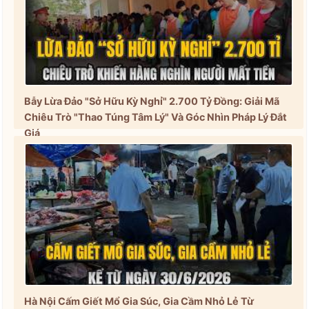
Bẫy Lừa Đảo "Sở Hữu Kỳ Nghỉ" 2.700 Tỷ Đồng: Giải Mã
Chiêu Trò "Thao Túng Tâm Lý" Và Góc Nhìn Pháp Lý Đắt
Giá
Hà Nội Cấm Giết Mổ Gia Súc, Gia Cầm Nhỏ Lẻ Từ