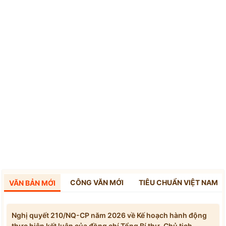
CÔNG VĂN MỚI
TIÊU CHUẨN VIỆT NAM
VĂN BẢN MỚI
Nghị quyết 210/NQ-CP năm 2026 về Kế hoạch hành động
thực hiện kết luận của đồng chí Tổng Bí thư, Chủ tịch