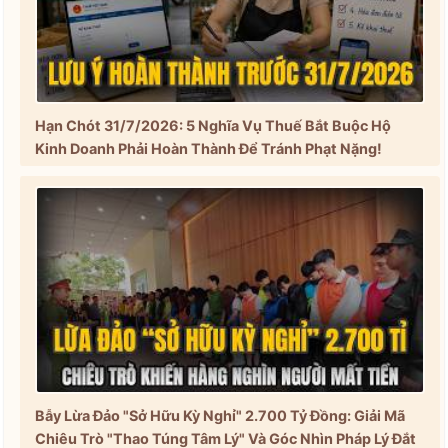
Hạn Chót 31/7/2026: 5 Nghĩa Vụ Thuế Bắt Buộc Hộ
Kinh Doanh Phải Hoàn Thành Để Tránh Phạt Nặng!
Bẫy Lừa Đảo "Sở Hữu Kỳ Nghỉ" 2.700 Tỷ Đồng: Giải Mã
Chiêu Trò "Thao Túng Tâm Lý" Và Góc Nhìn Pháp Lý Đắt