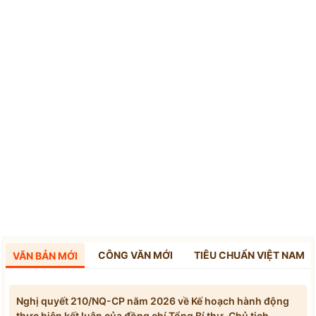
CÔNG VĂN MỚI
TIÊU CHUẨN VIỆT NAM
VĂN BẢN MỚI
Nghị quyết 210/NQ-CP năm 2026 về Kế hoạch hành động
thực hiện kết luận của đồng chí Tổng Bí thư, Chủ tịch