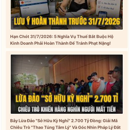
Hạn Chót 31/7/2026: 5 Nghĩa Vụ Thuế Bắt Buộc Hộ
Kinh Doanh Phải Hoàn Thành Để Tránh Phạt Nặng!
Bẫy Lừa Đảo "Sở Hữu Kỳ Nghỉ" 2.700 Tỷ Đồng: Giải Mã
Chiêu Trò "Thao Túng Tâm Lý" Và Góc Nhìn Pháp Lý Đắt