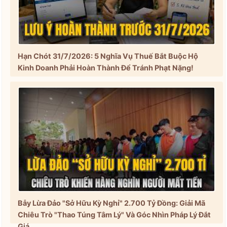
Hạn Chót 31/7/2026: 5 Nghĩa Vụ Thuế Bắt Buộc Hộ
Kinh Doanh Phải Hoàn Thành Để Tránh Phạt Nặng!
Bẫy Lừa Đảo "Sở Hữu Kỳ Nghỉ" 2.700 Tỷ Đồng: Giải Mã
Chiêu Trò "Thao Túng Tâm Lý" Và Góc Nhìn Pháp Lý Đắt
Giá