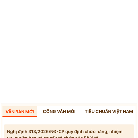
CÔNG VĂN MỚI
TIÊU CHUẨN VIỆT NAM
VĂN BẢN MỚI
Nghị định 313/2026/NĐ-CP quy định chức năng, nhiệm
vụ, quyền hạn và cơ cấu tổ chức của Bộ Y tế