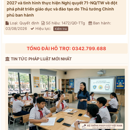
2027 và tình hình thực hiện Nghị quyết 71-NQ/TW về đột
phá phát triển giáo dục và đào tạo do Thủ tướng Chính
phủ ban hành
Loại: Quyết định
Số hiệu: 1472/QĐ-TTg
Ban hành:
03/08/2026
Hiệu lực:
Kiểm tra
TỔNG ĐÀI HỖ TRỢ: 0342.799.688
TIN TỨC PHÁP LUẬT MỚI NHẤT