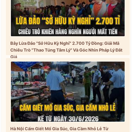
Bẫy Lừa Đảo "Sở Hữu Kỳ Nghỉ" 2.700 Tỷ Đồng: Giải Mã
Chiêu Trò "Thao Túng Tâm Lý" Và Góc Nhìn Pháp Lý Đắt
Giá
Hà Nội Cấm Giết Mổ Gia Súc, Gia Cầm Nhỏ Lẻ Từ