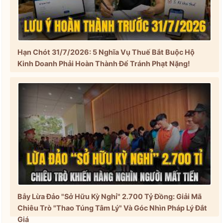
Hạn Chót 31/7/2026: 5 Nghĩa Vụ Thuế Bắt Buộc Hộ
Kinh Doanh Phải Hoàn Thành Để Tránh Phạt Nặng!
Bẫy Lừa Đảo "Sở Hữu Kỳ Nghỉ" 2.700 Tỷ Đồng: Giải Mã
Chiêu Trò "Thao Túng Tâm Lý" Và Góc Nhìn Pháp Lý Đắt
Giá