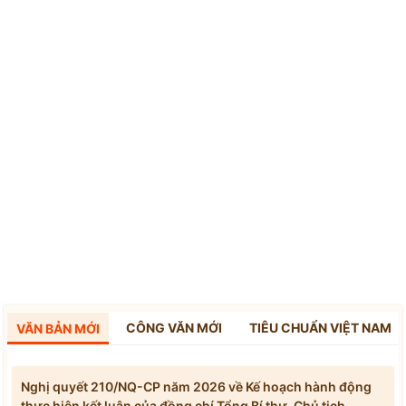
CÔNG VĂN MỚI
TIÊU CHUẨN VIỆT NAM
VĂN BẢN MỚI
Nghị quyết 210/NQ-CP năm 2026 về Kế hoạch hành động
thực hiện kết luận của đồng chí Tổng Bí thư, Chủ tịch