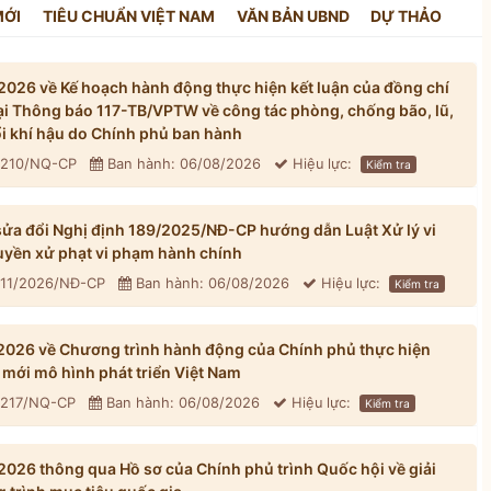
MỚI
TIÊU CHUẨN VIỆT NAM
VĂN BẢN UBND
DỰ THẢO
026 về Kế hoạch hành động thực hiện kết luận của đồng chí
tại Thông báo 117-TB/VPTW về công tác phòng, chống bão, lũ,
đổi khí hậu do Chính phủ ban hành
: 210/NQ-CP
Ban hành: 06/08/2026
Hiệu lực:
Kiểm tra
ửa đổi Nghị định 189/2025/NĐ-CP hướng dẫn Luật Xử lý vi
yền xử phạt vi phạm hành chính
311/2026/NĐ-CP
Ban hành: 06/08/2026
Hiệu lực:
Kiểm tra
026 về Chương trình hành động của Chính phủ thực hiện
mới mô hình phát triển Việt Nam
: 217/NQ-CP
Ban hành: 06/08/2026
Hiệu lực:
Kiểm tra
026 thông qua Hồ sơ của Chính phủ trình Quốc hội về giải