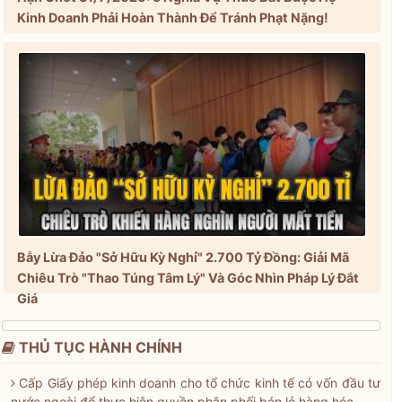
Kinh Doanh Phải Hoàn Thành Để Tránh Phạt Nặng!
Bẫy Lừa Đảo "Sở Hữu Kỳ Nghỉ" 2.700 Tỷ Đồng: Giải Mã
Chiêu Trò "Thao Túng Tâm Lý" Và Góc Nhìn Pháp Lý Đắt
Giá
THỦ TỤC HÀNH CHÍNH
Cấp Giấy phép kinh doanh cho tổ chức kinh tế có vốn đầu tư
nước ngoài để thực hiện quyền phân phối bán lẻ hàng hóa