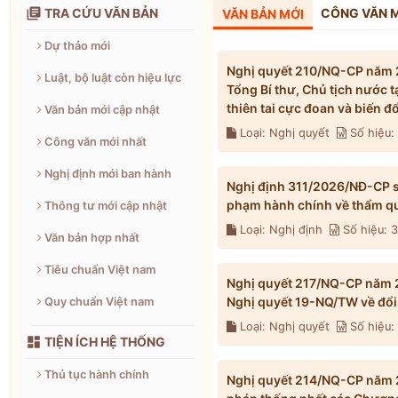

TRA CỨU VĂN BẢN
CÔNG VĂN 
VĂN BẢN MỚI
Dự thảo mới
Nghị quyết 210/NQ-CP năm 2
Luật, bộ luật còn hiệu lực
Tổng Bí thư, Chủ tịch nước 
thiên tai cực đoan và biến 
Văn bản mới cập nhật
Loại: Nghị quyết
Số hiệu
Công văn mới nhất
Nghị định mới ban hành
Nghị định 311/2026/NĐ-CP s
phạm hành chính về thẩm qu
Thông tư mới cập nhật
Loại: Nghị định
Số hiệu: 
Văn bản hợp nhất
Tiêu chuẩn Việt nam
Nghị quyết 217/NQ-CP năm 2
Nghị quyết 19-NQ/TW về đổi 
Quy chuẩn Việt nam
Loại: Nghị quyết
Số hiệu

TIỆN ÍCH HỆ THỐNG
Thủ tục hành chính
Nghị quyết 214/NQ-CP năm 2