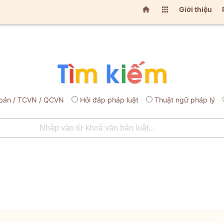


Giới thiệu
bản / TCVN / QCVN
Hỏi đáp pháp luật
Thuật ngữ pháp lý