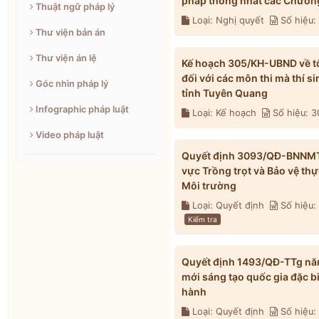
pháp thống nhất các Chương
Thuật ngữ pháp lý
Loại: Nghị quyết
Số hiệu
Thư viện bản án
Thư viện án lệ
Kế hoạch 305/KH-UBND về tổ 
đối với các môn thi mà thí s
Góc nhìn pháp lý
tỉnh Tuyên Quang
Infographic pháp luật
Loại: Kế hoạch
Số hiệu: 
Video pháp luật
Quyết định 3093/QĐ-BNNMT n
vực Trồng trọt và Bảo vệ th
Môi trường
Loại: Quyết định
Số hiệu
Kiểm tra
Quyết định 1493/QĐ-TTg năm
mới sáng tạo quốc gia đặc b
hành
Loại: Quyết định
Số hiệu: