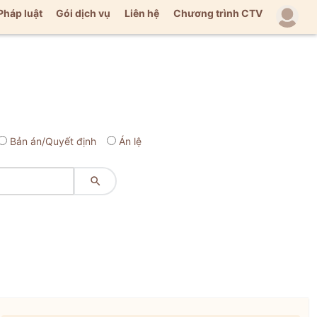
Pháp luật
Gói dịch vụ
Liên hệ
Chương trình CTV
Bản án/Quyết định
Án lệ
