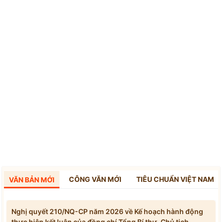
CÔNG VĂN MỚI
TIÊU CHUẨN VIỆT NAM
VĂN BẢN MỚI
Nghị quyết 210/NQ-CP năm 2026 về Kế hoạch hành động
thực hiện kết luận của đồng chí Tổng Bí thư, Chủ tịch