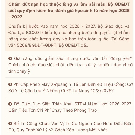
Chấm dứt nạn học thuộc lòng và làm bài mẫu: Bộ GD&ĐT
siết quy định kiểm tra, đánh giá học sinh từ năm học 2026
- 2027
Chuẩn bị bước vào năm học 2026 - 2027, Bộ Giáo dục và
Đào tạo (GD&ĐT) tiếp tục có những bước đi quyết liệt nhằm
nâng cao chất lượng dạy và học trên toàn quốc. Tại Công
văn 5208/BGDĐT-GDPT, Bộ GD&ĐT đã...
Giá xăng dầu giảm sâu nhưng cước vận tải “đứng yên”:
Chính phủ chỉ đạo siết chặt kiểm tra, xử lý nghiêm đơn vị cố
tình chây ỳ
Phí Cấp Phép Máy X-quang Y Tế Lên Đến 40 Triệu Đồng: Cơ
Sở Y Tế Cần Lưu Ý Những Gì Kể Từ Ngày 10/8/2026?
Bộ Giáo Dục Siết Triển Khai STEM Năm Học 2026-2027:
Cấm Tiêu Tốn Chi Phí Chạy Theo Phong Trào
Bố Trí Công Chức Vào Vị Trí Có Ngạch Cao Hơn: Điều Kiện
Đủ, Quy Trình Xử Lý Và Cách Xếp Lương Mới Nhất