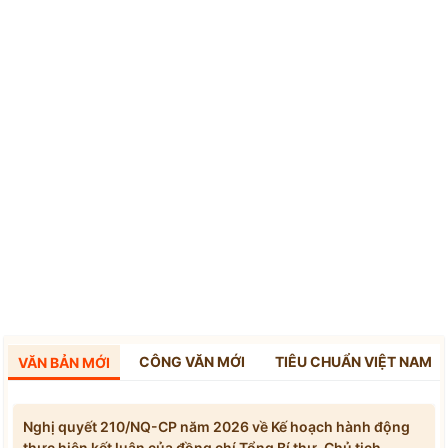
CÔNG VĂN MỚI
TIÊU CHUẨN VIỆT NAM
VĂN BẢN MỚI
Nghị quyết 210/NQ-CP năm 2026 về Kế hoạch hành động
thực hiện kết luận của đồng chí Tổng Bí thư, Chủ tịch