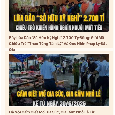
Bẫy Lừa Đảo "Sở Hữu Kỳ Nghỉ" 2.700 Tỷ Đồng: Giải Mã
Chiêu Trò "Thao Túng Tâm Lý" Và Góc Nhìn Pháp Lý Đắt
Giá
Hà Nội Cấm Giết Mổ Gia Súc, Gia Cầm Nhỏ Lẻ Từ