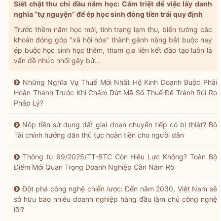
Siết chặt thu chi đầu năm học: Cấm triệt để việc lấy danh
nghĩa “tự nguyện” để ép học sinh đóng tiền trái quy định
Trước thềm năm học mới, tình trạng lạm thu, biến tướng các
khoản đóng góp "xã hội hóa" thành gánh nặng bắt buộc hay
ép buộc học sinh học thêm, tham gia liên kết đào tạo luôn là
vấn đề nhức nhối gây bứ...
Những Nghĩa Vụ Thuế Mới Nhất Hộ Kinh Doanh Buộc Phải
Hoàn Thành Trước Khi Chấm Dứt Mã Số Thuế Để Tránh Rủi Ro
Pháp Lý?
Nộp tiền sử dụng đất giai đoạn chuyển tiếp có bị thiệt? Bộ
Tài chính hướng dẫn thủ tục hoàn tiền cho người dân
Thông tư 69/2025/TT-BTC Còn Hiệu Lực Không? Toàn Bộ
Điểm Mới Quan Trọng Doanh Nghiệp Cần Nắm Rõ
Đột phá công nghệ chiến lược: Đến năm 2030, Việt Nam sẽ
sở hữu bao nhiêu doanh nghiệp hàng đầu làm chủ công nghệ
lõi?