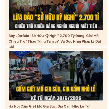
Bẫy Lừa Đảo "Sở Hữu Kỳ Nghỉ" 2.700 Tỷ Đồng: Giải Mã
Chiêu Trò "Thao Túng Tâm Lý" Và Góc Nhìn Pháp Lý Đắt
Giá
Hà Nội Cấm Giết Mổ Gia Súc, Gia Cầm Nhỏ Lẻ Từ