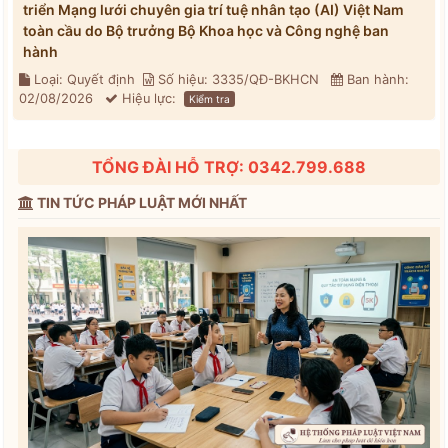
triển Mạng lưới chuyên gia trí tuệ nhân tạo (AI) Việt Nam
toàn cầu do Bộ trưởng Bộ Khoa học và Công nghệ ban
hành
Loại: Quyết định
Số hiệu: 3335/QĐ-BKHCN
Ban hành:
02/08/2026
Hiệu lực:
Kiểm tra
TỔNG ĐÀI HỖ TRỢ: 0342.799.688
TIN TỨC PHÁP LUẬT MỚI NHẤT