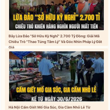
Bẫy Lừa Đảo "Sở Hữu Kỳ Nghỉ" 2.700 Tỷ Đồng: Giải Mã
Chiêu Trò "Thao Túng Tâm Lý" Và Góc Nhìn Pháp Lý Đắt
Giá
Hà Nội Cấm Giết Mổ Gia Súc, Gia Cầm Nhỏ Lẻ Từ