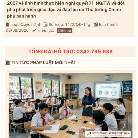
2027 và tình hình thực hiện Nghị quyết 71-NQ/TW về đột
phá phát triển giáo dục và đào tạo do Thủ tướng Chính
phủ ban hành
Loại: Quyết định
Số hiệu: 1472/QĐ-TTg
Ban hành:
03/08/2026
Hiệu lực:
Kiểm tra
TỔNG ĐÀI HỖ TRỢ: 0342.799.688
TIN TỨC PHÁP LUẬT MỚI NHẤT