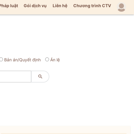
Pháp luật
Gói dịch vụ
Liên hệ
Chương trình CTV
Bản án/Quyết định
Án lệ
