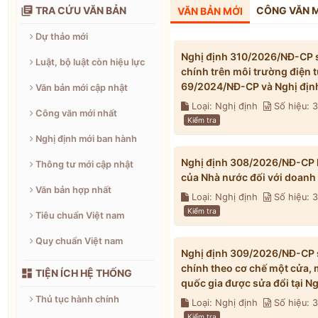

TRA CỨU VĂN BẢN
CÔNG VĂN 
VĂN BẢN MỚI
Dự thảo mới
Nghị định 310/2026/NĐ-CP s
Luật, bộ luật còn hiệu lực
chính trên môi trường điện 
69/2024/NĐ-CP và Nghị địn
Văn bản mới cập nhật
Loại: Nghị định
Số hiệu: 
Công văn mới nhất
Kiểm tra
Nghị định mới ban hành
Nghị định 308/2026/NĐ-CP h
Thông tư mới cập nhật
của Nhà nước đối với doanh
Văn bản hợp nhất
Loại: Nghị định
Số hiệu:
Kiểm tra
Tiêu chuẩn Việt nam
Quy chuẩn Việt nam
Nghị định 309/2026/NĐ-CP s
chính theo cơ chế một cửa, 

TIỆN ÍCH HỆ THỐNG
quốc gia được sửa đổi tại 
Thủ tục hành chính
Loại: Nghị định
Số hiệu:
Kiểm tra