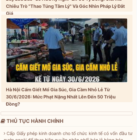
Chiêu Trò "Thao Túng Tâm Lý" Và Góc Nhìn Pháp Lý Đắt
Giá
Hà Nội Cấm Giết Mổ Gia Súc, Gia Cầm Nhỏ Lẻ Từ
30/6/2026: Mức Phạt Nặng Nhất Lên Đến 50 Triệu
Đồng?
THỦ TỤC HÀNH CHÍNH
Cấp Giấy phép kinh doanh cho tổ chức kinh tế có vốn đầu tư
nước ngoài để thực hiện quyền phân phối bán lẻ hàng hóa