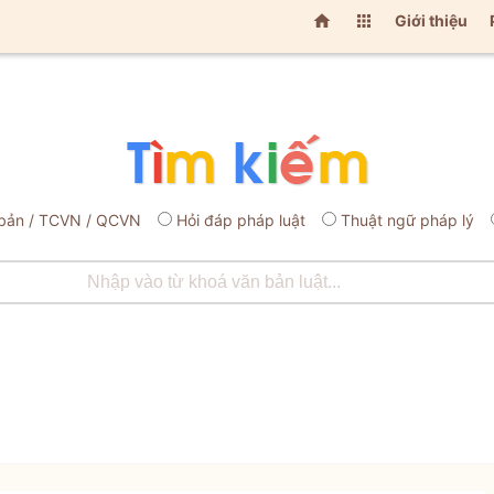


Giới thiệu
bản / TCVN / QCVN
Hỏi đáp pháp luật
Thuật ngữ pháp lý