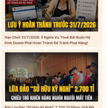
Hạn Chót 31/7/2026: 5 Nghĩa Vụ Thuế Bắt Buộc Hộ
Kinh Doanh Phải Hoàn Thành Để Tránh Phạt Nặng!
Bẫy Lừa Đảo "Sở Hữu Kỳ Nghỉ" 2.700 Tỷ Đồng: Giải Mã