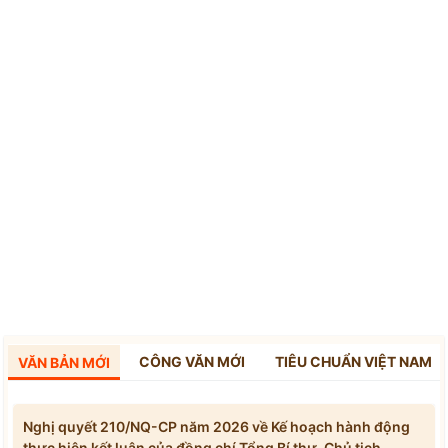
CÔNG VĂN MỚI
TIÊU CHUẨN VIỆT NAM
VĂN BẢN MỚI
Nghị quyết 210/NQ-CP năm 2026 về Kế hoạch hành động
thực hiện kết luận của đồng chí Tổng Bí thư, Chủ tịch