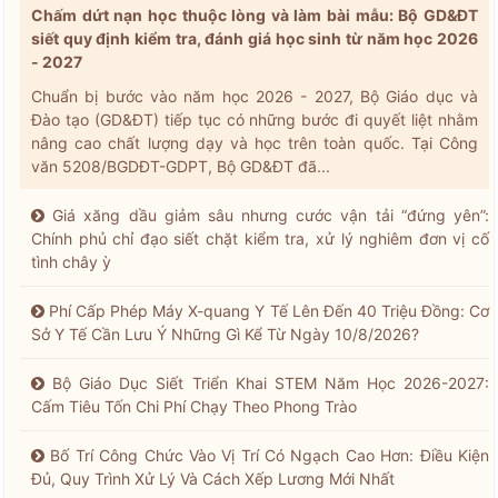
Chấm dứt nạn học thuộc lòng và làm bài mẫu: Bộ GD&ĐT
siết quy định kiểm tra, đánh giá học sinh từ năm học 2026
- 2027
Chuẩn bị bước vào năm học 2026 - 2027, Bộ Giáo dục và
Đào tạo (GD&ĐT) tiếp tục có những bước đi quyết liệt nhằm
nâng cao chất lượng dạy và học trên toàn quốc. Tại Công
văn 5208/BGDĐT-GDPT, Bộ GD&ĐT đã...
Giá xăng dầu giảm sâu nhưng cước vận tải “đứng yên”:
Chính phủ chỉ đạo siết chặt kiểm tra, xử lý nghiêm đơn vị cố
tình chây ỳ
Phí Cấp Phép Máy X-quang Y Tế Lên Đến 40 Triệu Đồng: Cơ
Sở Y Tế Cần Lưu Ý Những Gì Kể Từ Ngày 10/8/2026?
Bộ Giáo Dục Siết Triển Khai STEM Năm Học 2026-2027:
Cấm Tiêu Tốn Chi Phí Chạy Theo Phong Trào
Bố Trí Công Chức Vào Vị Trí Có Ngạch Cao Hơn: Điều Kiện
Đủ, Quy Trình Xử Lý Và Cách Xếp Lương Mới Nhất