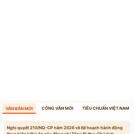
CÔNG VĂN MỚI
TIÊU CHUẨN VIỆT NAM
VĂN BẢN MỚI
Nghị quyết 210/NQ-CP năm 2026 về Kế hoạch hành động
thực hiện kết luận của đồng chí Tổng Bí thư, Chủ tịch