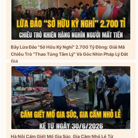
Bẫy Lừa Đảo "Sở Hữu Kỳ Nghỉ" 2.700 Tỷ Đồng: Giải Mã
Chiêu Trò "Thao Túng Tâm Lý" Và Góc Nhìn Pháp Lý Đắt
Giá
Hà Nội Cấm Giết Mổ Gia Súc, Gia Cầm Nhỏ Lẻ Từ