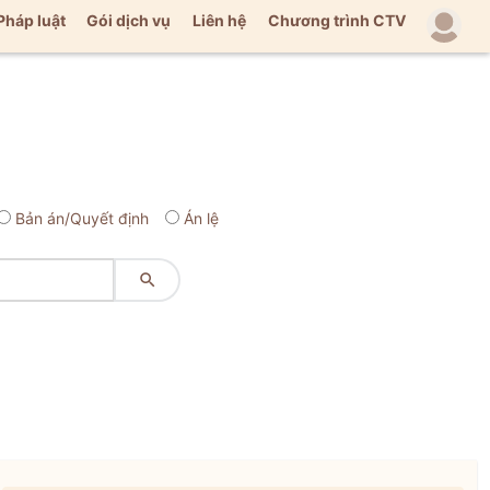
Pháp luật
Gói dịch vụ
Liên hệ
Chương trình CTV
Bản án/Quyết định
Án lệ
