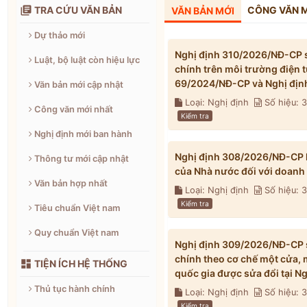

TRA CỨU VĂN BẢN
CÔNG VĂN 
VĂN BẢN MỚI
Dự thảo mới
Nghị định 310/2026/NĐ-CP s
Luật, bộ luật còn hiệu lực
chính trên môi trường điện 
69/2024/NĐ-CP và Nghị địn
Văn bản mới cập nhật
Loại: Nghị định
Số hiệu: 
Công văn mới nhất
Kiểm tra
Nghị định mới ban hành
Nghị định 308/2026/NĐ-CP h
Thông tư mới cập nhật
của Nhà nước đối với doanh
Văn bản hợp nhất
Loại: Nghị định
Số hiệu:
Kiểm tra
Tiêu chuẩn Việt nam
Quy chuẩn Việt nam
Nghị định 309/2026/NĐ-CP s
chính theo cơ chế một cửa, 

TIỆN ÍCH HỆ THỐNG
quốc gia được sửa đổi tại 
Thủ tục hành chính
Loại: Nghị định
Số hiệu:
Kiểm tra