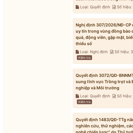
Loại: Quyết định
Số hiệu:
Nghị định 307/2026/NĐ-CP qu
uy tín trong vùng đồng bào 
quà, động viên, gặp mặt, biể
thiểu số
Loại: Nghị định
Số hiệu:
Kiểm tra
Quyết định 3072/QĐ-BNNMT 
sung lĩnh vực Trồng trọt và
nghiệp và Môi trường
Loại: Quyết định
Số hiệu
Kiểm tra
Quyết định 1483/QĐ-TTg năm
nghiên cứu, thử nghiệm, các
nghệ chiến lược" do Thủ tư