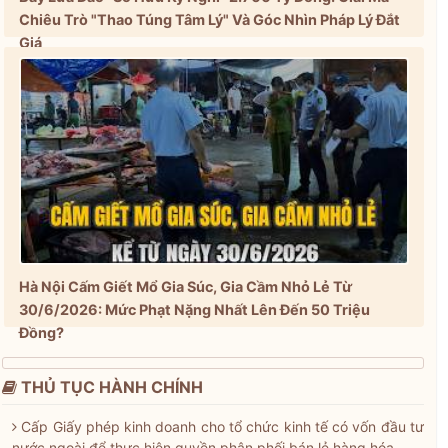
Chiêu Trò "Thao Túng Tâm Lý" Và Góc Nhìn Pháp Lý Đắt
Giá
Hà Nội Cấm Giết Mổ Gia Súc, Gia Cầm Nhỏ Lẻ Từ
30/6/2026: Mức Phạt Nặng Nhất Lên Đến 50 Triệu
Đồng?
THỦ TỤC HÀNH CHÍNH
Cấp Giấy phép kinh doanh cho tổ chức kinh tế có vốn đầu tư
nước ngoài để thực hiện quyền phân phối bán lẻ hàng hóa