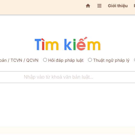


Giới thiệu
bản / TCVN / QCVN
Hỏi đáp pháp luật
Thuật ngữ pháp lý